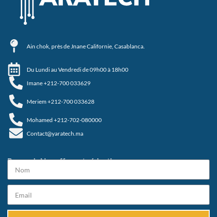
Ain chok, près de Jnane Californie, Casablanca.
Du Lundi au Vendredi de 09h00 à 18h00
Imane +212-700 033629
Meriem +212-700 033628
Mohamed +212-702-080000
Contact@yaratech.ma
Recevoir Nos offres et réductions