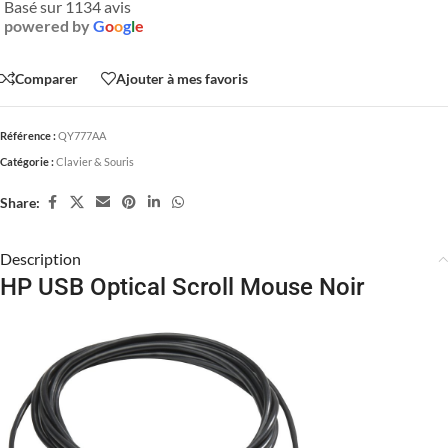
Basé sur 1134 avis
powered by
G
o
o
g
l
e
Comparer
Ajouter à mes favoris
Référence :
QY777AA
Catégorie :
Clavier & Souris
Share:
Description
HP USB Optical Scroll Mouse Noir