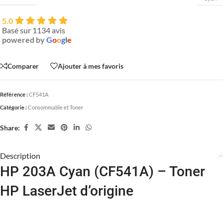
5.0
Basé sur 1134 avis
powered by
G
o
o
g
l
e
Comparer
Ajouter à mes favoris
Référence :
CF541A
Catégorie :
Consommable et Toner
Share:
Description
HP 203A Cyan (CF541A) – Toner
HP LaserJet d’origine